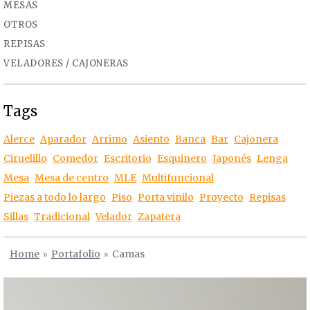
MESAS
OTROS
REPISAS
VELADORES / CAJONERAS
Tags
Alerce
Aparador
Arrimo
Asiento
Banca
Bar
Cajonera
Ciruelillo
Comedor
Escritorio
Esquinero
Japonés
Lenga
Mesa
Mesa de centro
MLE
Multifuncional
Piezas a todo lo largo
Piso
Porta vinilo
Proyecto
Repisas
Sillas
Tradicional
Velador
Zapatera
Home
»
Portafolio
»
Camas