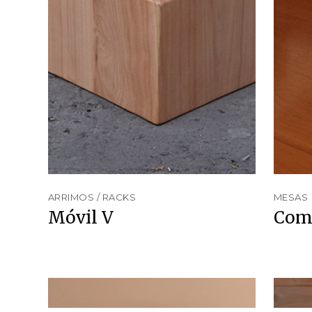
ARRIMOS / RACKS
MESAS
Móvil V
Com