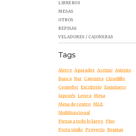
LIBREROS
MESAS
OTROS
REPISAS
VELADORES / CAJONERAS
Tags
Alerce
Aparador
Arrimo
Asiento
Banca
Bar
Cajonera
Ciruelillo
Comedor
Escritorio
Esquinero
Japonés
Lenga
Mesa
Mesa de centro
MLE
Multifuncional
Piezas a todo lo largo
Piso
Porta vinilo
Proyecto
Repisas