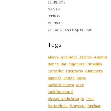
LIBREROS
MESAS
OTROS
REPISAS
VELADORES / CAJONERAS
Tags
Alerce
Aparador
Arrimo
Asiento
Banca
Bar
Cajonera
Ciruelillo
Comedor
Escritorio
Esquinero
Japonés
Lenga
Mesa
Mesa de centro
MLE
Multifuncional
Piezas a todo lo largo
Piso
Porta vinilo
Proyecto
Repisas